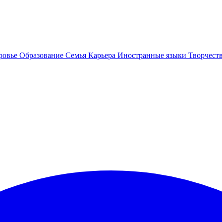
ровье
Образование
Семья
Карьера
Иностранные языки
Творчест