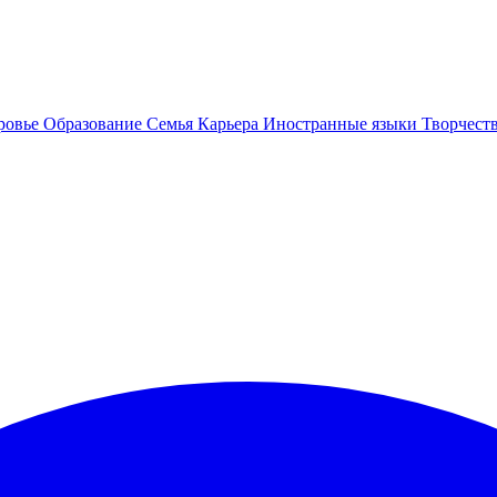
ровье
Образование
Семья
Карьера
Иностранные языки
Творчест