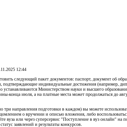
.11.2025 12:44
товить следующий пакет документов: паспорт, документ об обр
ты, подтверждающие индивидуальные достижения (например, дип
но устанавливаются Министерством науки и высшего образовани
ины-конца июля, а на платные места может продолжаться до авгу
в по три направления подготовки в каждом) вы можете использов
ведомлением о вручении и описью вложения, либо воспользовать
те вуза или через суперсервис "Поступление в вуз онлайн" на п
статус заявлений и результаты конкурсов.