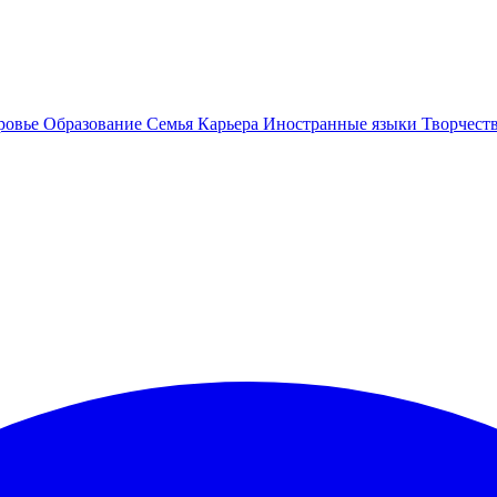
ровье
Образование
Семья
Карьера
Иностранные языки
Творчест