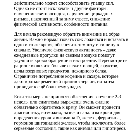
действительно может способствовать упадку сил.
Однако не стоит исключать и другие факторы:
изменение светового дня, нарушение циркадных
ритмов, накопленный за зиму стресс, снижение
физической активности, особенности питания.
Для начала рекомендую обратить внимание на образ
жизни. Важно нормализовать сон: ложиться и вставать в
одно и то же время, обеспечить темноту и тишину в
спальне. Увеличьте физическую активность – даже
ежедневные прогулки на свежем воздухе помогут
улучшить кровообращение и настроение. Пересмотрите
рацион: включите больше свежих овощей, фруктов,
цельнозерновых продуктов, нежирного белка.
Ограничьте потребление кофеина и сахара, которые
дают кратковременный прилив энергии, но затем
приводят к ещё большему упадку.
Если эти меры не приносят облегчения в течение 2-3
недель, или симптомы выражены очень сильно,
обязательно обратитесь к врачу. Он сможет провести
диагностику, возможно, назначит анализы крови для
определения уровня витамина D, железа, ферритина,
гормонов щитовидной железы, чтобы исключить более
серьёзные состояния, такие как анемия или гипотиреоз.