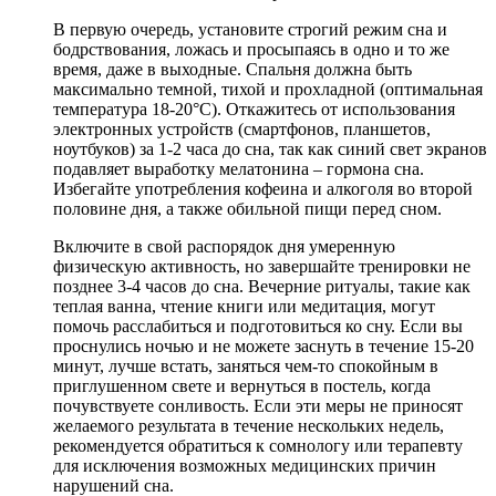
В первую очередь, установите строгий режим сна и
бодрствования, ложась и просыпаясь в одно и то же
время, даже в выходные. Спальня должна быть
максимально темной, тихой и прохладной (оптимальная
температура 18-20°C). Откажитесь от использования
электронных устройств (смартфонов, планшетов,
ноутбуков) за 1-2 часа до сна, так как синий свет экранов
подавляет выработку мелатонина – гормона сна.
Избегайте употребления кофеина и алкоголя во второй
половине дня, а также обильной пищи перед сном.
Включите в свой распорядок дня умеренную
физическую активность, но завершайте тренировки не
позднее 3-4 часов до сна. Вечерние ритуалы, такие как
теплая ванна, чтение книги или медитация, могут
помочь расслабиться и подготовиться ко сну. Если вы
проснулись ночью и не можете заснуть в течение 15-20
минут, лучше встать, заняться чем-то спокойным в
приглушенном свете и вернуться в постель, когда
почувствуете сонливость. Если эти меры не приносят
желаемого результата в течение нескольких недель,
рекомендуется обратиться к сомнологу или терапевту
для исключения возможных медицинских причин
нарушений сна.