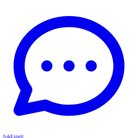
AskExpert