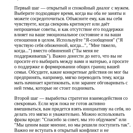
Первый шаг — открытый и спокойный диалог с мужем.
Выберите подходящее время, когда вы оба не заняты и
можете сосредоточиться. Объясните ему, как вы себя
чувствуете, когда свекровь критикует или даёт
непрошеные советы, и как отсутствие его поддержки
влияет на ваше эмоциональное состояние и на ваши
отношения в целом. Используйте "Я-сообщения" ("Я
чувствую себя обиженной, когда...", "Мне тяжело,
когда...") вместо обвинений ("Ты меня не
поддерживаешь"). Важно донести до него, что вы не
просите его выбирать между вами и матерью, а просите
о поддержке и формировании общих границ вашей
семьи. Обсудите, какие конкретные действия он мог бы
предпринять, например, мягко переводить тему, когда
мать начинает критиковать, или заранее обговаривать с
ней темы, которые не стоит поднимать.
Второй шаг — выработка стратегии взаимодействия со
свекровью. Если муж пока не готов активно
вмешиваться, вам придется взять инициативу на себя, но
делать это мягко и уважительно. Можно использовать
фразы вроде: "Спасибо за совет, мы это обдумаем" или
"Мы ценим ваше мнение, но мы решили поступить так".
Важно не вступать в открытый конфликт и не