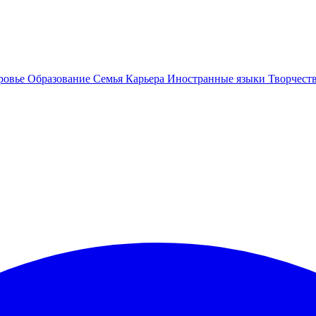
ровье
Образование
Семья
Карьера
Иностранные языки
Творчест