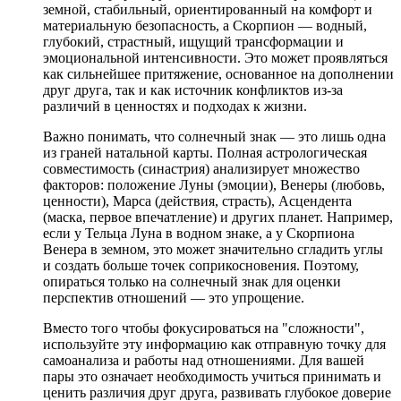
земной, стабильный, ориентированный на комфорт и
материальную безопасность, а Скорпион — водный,
глубокий, страстный, ищущий трансформации и
эмоциональной интенсивности. Это может проявляться
как сильнейшее притяжение, основанное на дополнении
друг друга, так и как источник конфликтов из-за
различий в ценностях и подходах к жизни.
Важно понимать, что солнечный знак — это лишь одна
из граней натальной карты. Полная астрологическая
совместимость (синастрия) анализирует множество
факторов: положение Луны (эмоции), Венеры (любовь,
ценности), Марса (действия, страсть), Асцендента
(маска, первое впечатление) и других планет. Например,
если у Тельца Луна в водном знаке, а у Скорпиона
Венера в земном, это может значительно сгладить углы
и создать больше точек соприкосновения. Поэтому,
опираться только на солнечный знак для оценки
перспектив отношений — это упрощение.
Вместо того чтобы фокусироваться на "сложности",
используйте эту информацию как отправную точку для
самоанализа и работы над отношениями. Для вашей
пары это означает необходимость учиться принимать и
ценить различия друг друга, развивать глубокое доверие