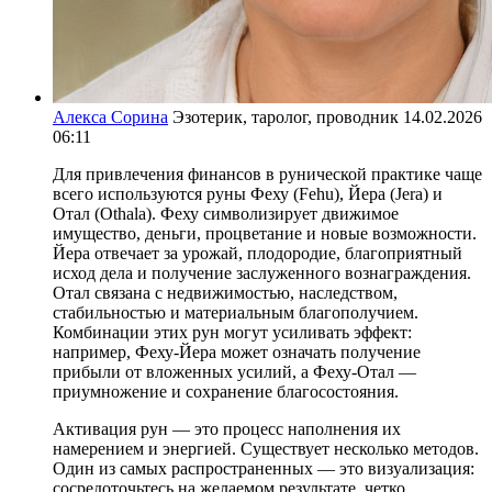
Алекса Сорина
Эзотерик, таролог, проводник
14.02.2026
06:11
Для привлечения финансов в рунической практике чаще
всего используются руны Феху (Fehu), Йера (Jera) и
Отал (Othala). Феху символизирует движимое
имущество, деньги, процветание и новые возможности.
Йера отвечает за урожай, плодородие, благоприятный
исход дела и получение заслуженного вознаграждения.
Отал связана с недвижимостью, наследством,
стабильностью и материальным благополучием.
Комбинации этих рун могут усиливать эффект:
например, Феху-Йера может означать получение
прибыли от вложенных усилий, а Феху-Отал —
приумножение и сохранение благосостояния.
Активация рун — это процесс наполнения их
намерением и энергией. Существует несколько методов.
Один из самых распространенных — это визуализация:
сосредоточьтесь на желаемом результате, четко