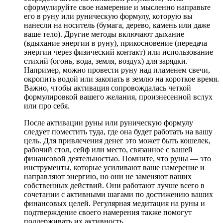
сформулируйте свое намерение и мысленно направьте
его в руну или руническую формулу, которую вы
нанесли на носитель (бумага, дерево, камень или даже
ваше тело). Другие методы включают дыхание
(вдыхание энергии в руну), прикосновение (передача
энергии через физический контакт) или использование
стихий (огонь, вода, земля, воздух) для зарядки.
Например, можно провести руну над пламенем свечи,
окропить водой или закопать в землю на короткое время.
Важно, чтобы активация сопровождалась четкой
формулировкой вашего желания, произнесенной вслух
или про себя.
После активации руны или руническую формулу
следует поместить туда, где она будет работать на вашу
цель. Для привлечения денег это может быть кошелек,
рабочий стол, сейф или место, связанное с вашей
финансовой деятельностью. Помните, что руны — это
инструменты, которые усиливают ваше намерение и
направляют энергию, но они не заменяют ваших
собственных действий. Они работают лучше всего в
сочетании с активными шагами по достижению ваших
финансовых целей. Регулярная медитация на руны и
подтверждение своего намерения также помогут
поддерживать их активность.