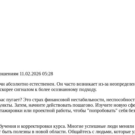
ношениям
11.02.2026 05:28
ачи абсолютно естественен. Он часто возникает из-за неопределе
 скорее сигналом к более осознанному подходу.
 вас пугает? Это страх финансовой нестабильности, неспособно
пункты. Затем, начните действовать пошагово. Изучите новую сф
стажировки или проектной работы, чтобы "попробовать" себя бе
я обучения и корректировки курса. Многие успешные люди меняли
 быть полезны в новой области. Общайтесь с людьми, которые 