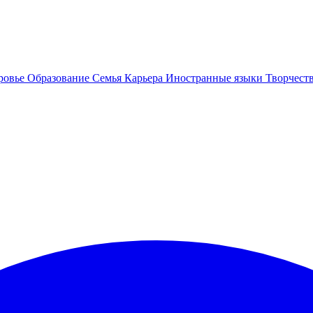
ровье
Образование
Семья
Карьера
Иностранные языки
Творчест