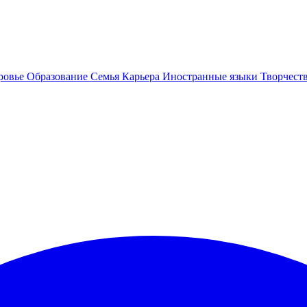
ровье
Образование
Семья
Карьера
Иностранные языки
Творчест