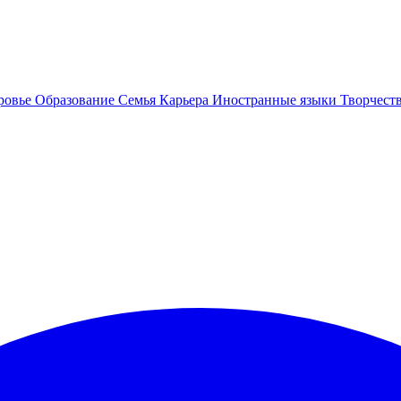
ровье
Образование
Семья
Карьера
Иностранные языки
Творчест